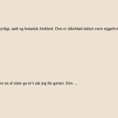
syrligt, sødt og botanisk friskhed. Den er silkeblød takket være æggeh
n er en af mine go to’s når jeg får gæster. Den …