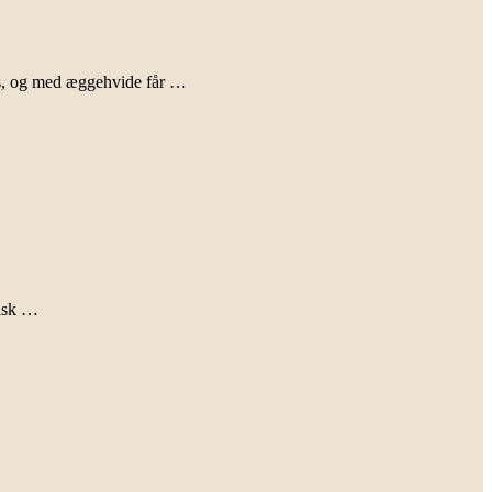
vis, og med æggehvide får …
risk …