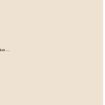
…
s kan …