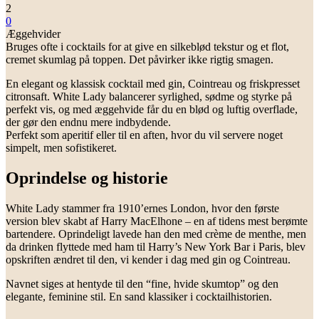
2
0
Æggehvider
Bruges ofte i cocktails for at give en silkeblød tekstur og et flot,
cremet skumlag på toppen. Det påvirker ikke rigtig smagen.
En elegant og klassisk cocktail med gin, Cointreau og friskpresset
citronsaft. White Lady balancerer syrlighed, sødme og styrke på
perfekt vis, og med æggehvide får du en blød og luftig overflade,
der gør den endnu mere indbydende.
Perfekt som aperitif eller til en aften, hvor du vil servere noget
simpelt, men sofistikeret.
Oprindelse og historie
White Lady stammer fra 1910’ernes London, hvor den første
version blev skabt af Harry MacElhone – en af tidens mest berømte
bartendere. Oprindeligt lavede han den med crème de menthe, men
da drinken flyttede med ham til Harry’s New York Bar i Paris, blev
opskriften ændret til den, vi kender i dag med gin og Cointreau.
Navnet siges at hentyde til den “fine, hvide skumtop” og den
elegante, feminine stil. En sand klassiker i cocktailhistorien.