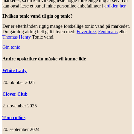
markedet, så du kan virkelig teste nogle forskellige ting af selv. Du
kan også læse et par af mine personlige anbefalinger i
artiklen her
.
Hvilken tonic vand til gin og tonic?
Der er efterhånden rigtig mange forskellige tonic vand på markedet.
Du går dog aldrig helt galt i byen med:
Fever-tree
,
Fentimans
eller
Thomas Henry
Tonic vand.
Gin
tonic
Andre opskrifter du måske vil kunne lide
White Lady
20. oktober 2025
Clover Club
2. november 2025
Tom collins
20. september 2024