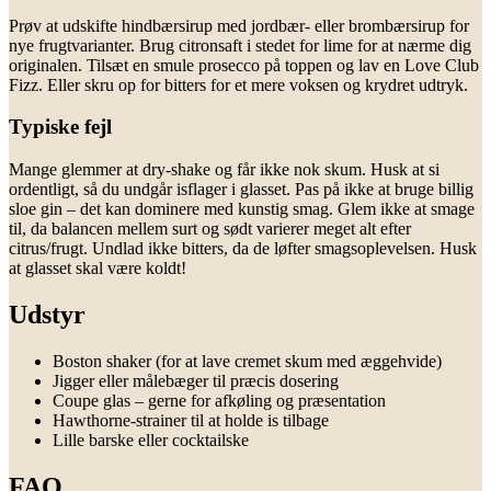
Prøv at udskifte hindbærsirup med jordbær- eller brombærsirup for
nye frugtvarianter. Brug citronsaft i stedet for lime for at nærme dig
originalen. Tilsæt en smule prosecco på toppen og lav en Love Club
Fizz. Eller skru op for bitters for et mere voksen og krydret udtryk.
Typiske fejl
Mange glemmer at dry-shake og får ikke nok skum. Husk at si
ordentligt, så du undgår isflager i glasset. Pas på ikke at bruge billig
sloe gin – det kan dominere med kunstig smag. Glem ikke at smage
til, da balancen mellem surt og sødt varierer meget alt efter
citrus/frugt. Undlad ikke bitters, da de løfter smagsoplevelsen. Husk
at glasset skal være koldt!
Udstyr
Boston shaker (for at lave cremet skum med æggehvide)
Jigger eller målebæger til præcis dosering
Coupe glas – gerne for afkøling og præsentation
Hawthorne-strainer til at holde is tilbage
Lille barske eller cocktailske
FAQ