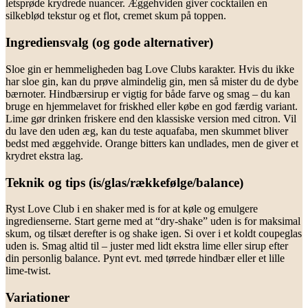
letsprøde krydrede nuancer. Æggehviden giver cocktailen en
silkeblød tekstur og et flot, cremet skum på toppen.
Ingrediensvalg (og gode alternativer)
Sloe gin er hemmeligheden bag Love Clubs karakter. Hvis du ikke
har sloe gin, kan du prøve almindelig gin, men så mister du de dybe
bærnoter. Hindbærsirup er vigtig for både farve og smag – du kan
bruge en hjemmelavet for friskhed eller købe en god færdig variant.
Lime gør drinken friskere end den klassiske version med citron. Vil
du lave den uden æg, kan du teste aquafaba, men skummet bliver
bedst med æggehvide. Orange bitters kan undlades, men de giver et
krydret ekstra lag.
Teknik og tips (is/glas/rækkefølge/balance)
Ryst Love Club i en shaker med is for at køle og emulgere
ingredienserne. Start gerne med at “dry-shake” uden is for maksimal
skum, og tilsæt derefter is og shake igen. Si over i et koldt coupeglas
uden is. Smag altid til – juster med lidt ekstra lime eller sirup efter
din personlig balance. Pynt evt. med tørrede hindbær eller et lille
lime-twist.
Variationer