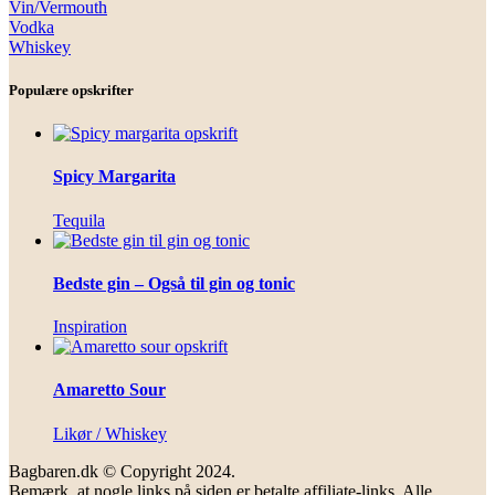
Vin/Vermouth
Vodka
Whiskey
Populære opskrifter
Spicy Margarita
Tequila
Bedste gin – Også til gin og tonic
Inspiration
Amaretto Sour
Likør / Whiskey
Bagbaren.dk © Copyright 2024.
Bemærk, at nogle links på siden er betalte affiliate-links. Alle