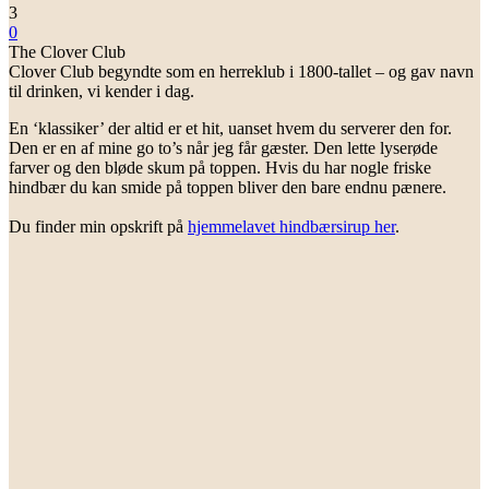
3
0
The Clover Club
Clover Club begyndte som en herreklub i 1800-tallet – og gav navn
til drinken, vi kender i dag.
En ‘klassiker’ der altid er et hit, uanset hvem du serverer den for.
Den er en af mine go to’s når jeg får gæster. Den lette lyserøde
farver og den bløde skum på toppen. Hvis du har nogle friske
hindbær du kan smide på toppen bliver den bare endnu pænere.
Du finder min opskrift på
hjemmelavet hindbærsirup her
.