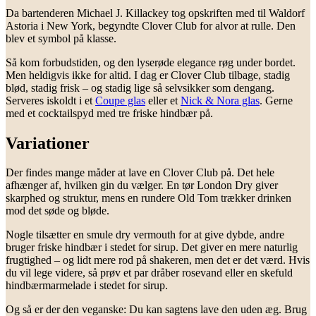
Da bartenderen Michael J. Killackey tog opskriften med til Waldorf
Astoria i New York, begyndte Clover Club for alvor at rulle. Den
blev et symbol på klasse.
Så kom forbudstiden, og den lyserøde elegance røg under bordet.
Men heldigvis ikke for altid. I dag er Clover Club tilbage, stadig
blød, stadig frisk – og stadig lige så selvsikker som dengang.
Serveres iskoldt i et
Coupe glas
eller et
Nick & Nora glas
. Gerne
med et cocktailspyd med tre friske hindbær på.
Variationer
Der findes mange måder at lave en Clover Club på. Det hele
afhænger af, hvilken gin du vælger. En tør London Dry giver
skarphed og struktur, mens en rundere Old Tom trækker drinken
mod det søde og bløde.
Nogle tilsætter en smule dry vermouth for at give dybde, andre
bruger friske hindbær i stedet for sirup. Det giver en mere naturlig
frugtighed – og lidt mere rod på shakeren, men det er det værd. Hvis
du vil lege videre, så prøv et par dråber rosevand eller en skefuld
hindbærmarmelade i stedet for sirup.
Og så er der den veganske: Du kan sagtens lave den uden æg. Brug