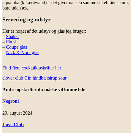
aquafaba (kikærtevand) – det giver næsten samme silkebløde skum,
bare uden æg.
Servering og udstyr
Her er noget af det udstyr og glas jeg bruger:
–
Shaker
–
Fin si
–
Coupe glas
–
Nick & Nora glas
Find flere cocktailopskrifter her
clover club
Gin
hindbærsirup
sour
Andre opskrifter du måske vil kunne lide
Negroni
29. august 2024
Love Club