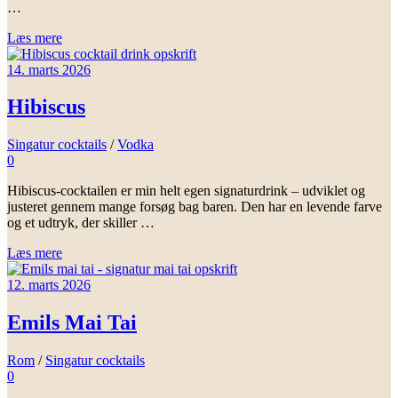
…
Læs mere
14. marts 2026
Hibiscus
Singatur cocktails
/
Vodka
0
Hibiscus-cocktailen er min helt egen signaturdrink – udviklet og
justeret gennem mange forsøg bag baren. Den har en levende farve
og et udtryk, der skiller …
Læs mere
12. marts 2026
Emils Mai Tai
Rom
/
Singatur cocktails
0