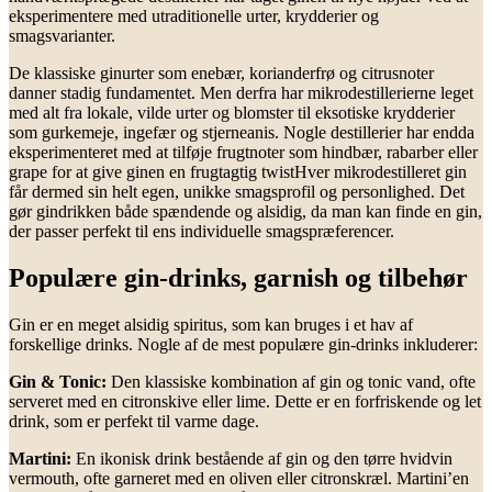
eksperimentere med utraditionelle urter, krydderier og
smagsvarianter.
De klassiske ginurter som enebær, korianderfrø og citrusnoter
danner stadig fundamentet. Men derfra har mikrodestillerierne leget
med alt fra lokale, vilde urter og blomster til eksotiske krydderier
som gurkemeje, ingefær og stjerneanis. Nogle destillerier har endda
eksperimenteret med at tilføje frugtnoter som hindbær, rabarber eller
grape for at give ginen en frugtagtig twistHver mikrodestilleret gin
får dermed sin helt egen, unikke smagsprofil og personlighed. Det
gør gindrikken både spændende og alsidig, da man kan finde en gin,
der passer perfekt til ens individuelle smagspræferencer.
Populære gin-drinks, garnish og tilbehør
Gin er en meget alsidig spiritus, som kan bruges i et hav af
forskellige drinks. Nogle af de mest populære gin-drinks inkluderer:
Gin & Tonic:
Den klassiske kombination af gin og tonic vand, ofte
serveret med en citronskive eller lime. Dette er en forfriskende og let
drink, som er perfekt til varme dage.
Martini:
En ikonisk drink bestående af gin og den tørre hvidvin
vermouth, ofte garneret med en oliven eller citronskræl. Martini’en