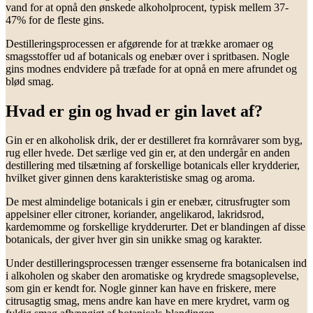
vand for at opnå den ønskede alkoholprocent, typisk mellem 37-
47% for de fleste gins.
Destilleringsprocessen er afgørende for at trække aromaer og
smagsstoffer ud af botanicals og enebær over i spritbasen. Nogle
gins modnes endvidere på træfade for at opnå en mere afrundet og
blød smag.
Hvad er gin og hvad er gin lavet af?
Gin er en alkoholisk drik, der er destilleret fra kornråvarer som byg,
rug eller hvede. Det særlige ved gin er, at den undergår en anden
destillering med tilsætning af forskellige botanicals eller krydderier,
hvilket giver ginnen dens karakteristiske smag og aroma.
De mest almindelige botanicals i gin er enebær, citrusfrugter som
appelsiner eller citroner, koriander, angelikarod, lakridsrod,
kardemomme og forskellige krydderurter. Det er blandingen af disse
botanicals, der giver hver gin sin unikke smag og karakter.
Under destilleringsprocessen trænger essenserne fra botanicalsen ind
i alkoholen og skaber den aromatiske og krydrede smagsoplevelse,
som gin er kendt for. Nogle ginner kan have en friskere, mere
citrusagtig smag, mens andre kan have en mere krydret, varm og