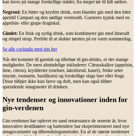
kan laves på mange forskellige måder, fra meget tør til lidt sødere.
Negroni:
En bitter og krydret drink, som blander gin med den bitre
aperitif Campari og den sødlige vermouth. Garneres typisk med en
appelsin- eller grape-frugtskal.
Gimlet:
En frisk og syrlig drink, som kombinerer gin med limesaft
og simpel sirup. Perfekt til at slukke tørsten på en varm sommerdag.
Se alle cocktails med gin her
Når det kommer til garnish og tilbehør til gin-drinks, er der mange
muligheder. De mest almindelige inkluderer: Citrusskalker (appelsin,
lime, citron), krydderier (enebær, lakridsrod, kanel), friske urter
(mynte, rosmarin, basilikum) og forskellige slags bær eller frugt.
Disse tilføjer ikke kun farve og duft, men kan også tilføre
spændende smagsnoter til drinken.
Nye tendenser og innovationer inden for
gin-verdenen
Gin-verdenen har oplevet en sand renæssance de seneste år, hvor
innovative destillatører og bartendere har eksperimenteret med nye
smagsvarianter og tilberedningsmetoder. En af de største tendenser