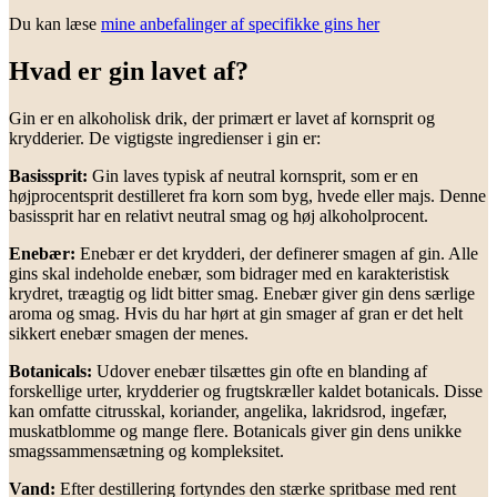
Du kan læse
mine anbefalinger af specifikke gins her
Hvad er gin lavet af?
Gin er en alkoholisk drik, der primært er lavet af kornsprit og
krydderier. De vigtigste ingredienser i gin er:
Basissprit:
Gin laves typisk af neutral kornsprit, som er en
højprocentsprit destilleret fra korn som byg, hvede eller majs. Denne
basissprit har en relativt neutral smag og høj alkoholprocent.
Enebær:
Enebær er det krydderi, der definerer smagen af gin. Alle
gins skal indeholde enebær, som bidrager med en karakteristisk
krydret, træagtig og lidt bitter smag. Enebær giver gin dens særlige
aroma og smag. Hvis du har hørt at gin smager af gran er det helt
sikkert enebær smagen der menes.
Botanicals:
Udover enebær tilsættes gin ofte en blanding af
forskellige urter, krydderier og frugtskræller kaldet botanicals. Disse
kan omfatte citrusskal, koriander, angelika, lakridsrod, ingefær,
muskatblomme og mange flere. Botanicals giver gin dens unikke
smagssammensætning og kompleksitet.
Vand:
Efter destillering fortyndes den stærke spritbase med rent