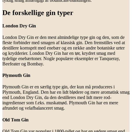
fyldig smag afhængigt af botanicals-blandingen.
De forskellige gin typer
London Dry Gin
London Dry Gin er den mest almindelige type gin og den, som de
fleste forbinder med smagen af klassisk gin. Den fremstilles ved at
destillere kornsprit med enebær og en række andre botaniske urter
og krydderier. London Dry Gin har en tør, krydret smag med
tydelige enebærtoner. Nogle populære eksempler er Tanqueray,
Beefeater og Bombay.
Plymouth Gin
Plymouth Gin er en særlig type gin, der kun må produceres i
Plymouth, England. Den har en lidt blødere og mere aromatisk smag
end London Dry Gin, da den destilleres med lidt mere rod-
ingredienser som f.eks. muskatnød. Plymouth Gin har en mere
afrundet og velafbalanceret smag.
Old Tom Gin
Old Tom Gin var populær i 1800-tallet og har en sødere smag end