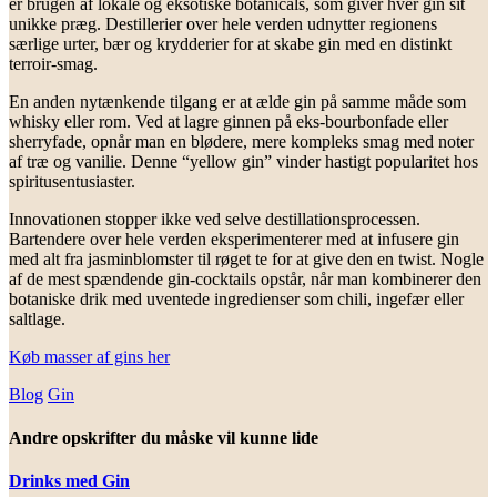
er brugen af lokale og eksotiske botanicals, som giver hver gin sit
unikke præg. Destillerier over hele verden udnytter regionens
særlige urter, bær og krydderier for at skabe gin med en distinkt
terroir-smag.
En anden nytænkende tilgang er at ælde gin på samme måde som
whisky eller rom. Ved at lagre ginnen på eks-bourbonfade eller
sherryfade, opnår man en blødere, mere kompleks smag med noter
af træ og vanilie. Denne “yellow gin” vinder hastigt popularitet hos
spiritusentusiaster.
Innovationen stopper ikke ved selve destillationsprocessen.
Bartendere over hele verden eksperimenterer med at infusere gin
med alt fra jasminblomster til røget te for at give den en twist. Nogle
af de mest spændende gin-cocktails opstår, når man kombinerer den
botaniske drik med uventede ingredienser som chili, ingefær eller
saltlage.
Køb masser af gins her
Blog
Gin
Andre opskrifter du måske vil kunne lide
Drinks med Gin