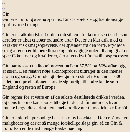
0
0
Gin
Gin er en utrolig alsidig spiritus. En af de ældste og traditionsrige
spiritus, med mange
Gin er en alkoholisk drik, der er destilleret fra kornbaseret sprit, som
derefter er tilsat enebær og andre urter. Det er en klar drik med en
karakteristisk smagsoplevelse, der spænder fra den tørre, krydrede
smag af enebær til mere florale og citrusagtige noter afhængigt af de
specifikke urter og krydderier, der anvendes i fremstillingsprocessen.
Gin har typisk en alkoholprocent mellem 37,5% og 50% afhængigt
af stilen. Den relativt høje alkoholprocent bidrager til den intense
aroma og smag. Oprindeligt blev gin fremstillet i Holland i 1600-
tallet, men produktionen spredte sig hurtigt til andre lande som
England og resten af Europa.
Gin regnes for at være en af de ældste destillerede drikke i verden,
og dens historie kan spores tilbage til det 13. århundrede, hvor
munke begyndte at destillere enebærdrikvarer til medicinske formål.
Gin er nok min personlige basis spiritus i cocktails. Der er så mange
muligheder og der er så mange forskellige slags gin, så en Gin &
Tonic kan ende med mange forskellige ting.