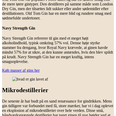
de mere tørre gintyper. Den destilleres på samme måde som London
Dry Gin, men der tilsættes lidt sukker eller andre sødemidler efter
destillationen. Old Tom Gin har en mere blid og rundere smag med
sødmefulde undertoner.
Navy Strength Gin
Navy Strength Gin refererer til gin med et meget højt
alkoholindhold, typisk omkring 57% vol. Denne høje styrke
stammer fra dengang, hvor Royal Navy krævede, at ginen havde
mindst 57% for at sikre, at den kunne antændes, hvis den blev spildt
på krudt. Navy Strength Gin har en meget kraftig, intens
smagsoplevelse.
Køb masser af gins her
Mikrodestillerier
De seneste år har budt på en sand renæssance for gindrikken. Mens
gin tidligere var forbundet med få, store mærker, har vi i dag oplevet
en eksplosion af mikrodestillerier over hele verden. Disse små,
håndværksprægede destillerier har taget ginen til nye højder ved at