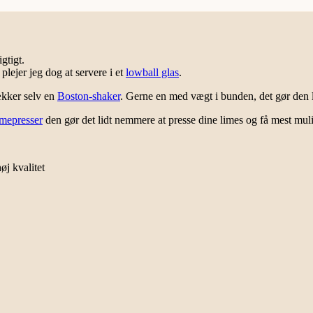
gtigt.
plejer jeg dog at servere i et
lowball glas
.
ækker selv en
Boston-shaker
. Gerne en med vægt i bunden, det gør den l
imepresser
den gør det lidt nemmere at presse dine limes og få mest mul
øj kvalitet