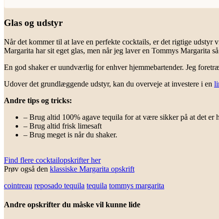
Glas og udstyr
Når det kommer til at lave en perfekte cocktails, er det rigtige udstyr vi
Margarita har sit eget glas, men når jeg laver en Tommys Margarita så 
En god shaker er uundværlig for enhver hjemmebartender. Jeg foretr
Udover det grundlæggende udstyr, kan du overveje at investere i en
l
Andre tips og tricks:
– Brug altid 100% agave tequila for at være sikker på at det er h
– Brug altid frisk limesaft
– Brug meget is når du shaker.
Find flere cocktailopskrifter her
Prøv også den
klassiske Margarita opskrift
cointreau
reposado tequila
tequila
tommys margarita
Andre opskrifter du måske vil kunne lide