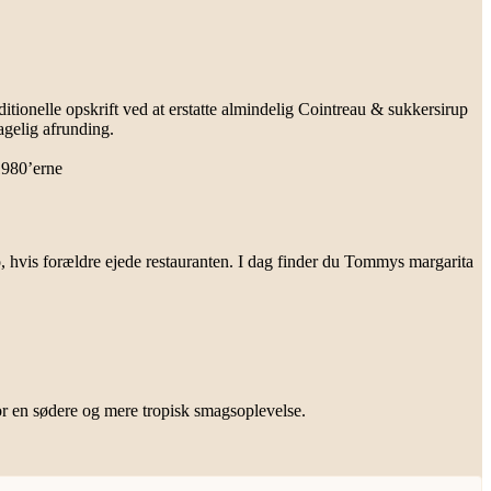
ditionelle opskrift ved at erstatte almindelig Cointreau & sukkersirup
agelig afrunding.
1980’erne
, hvis forældre ejede restauranten. I dag finder du Tommys margarita
 for en sødere og mere tropisk smagsoplevelse.