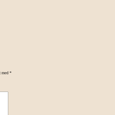
et med
*