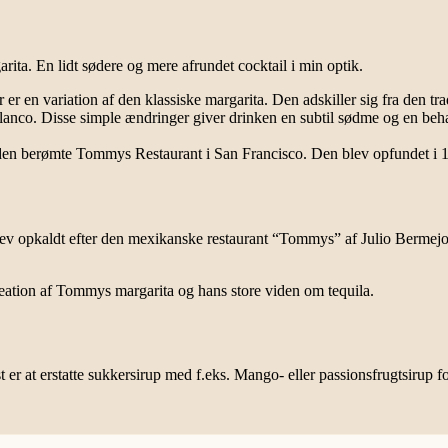
ita. En lidt sødere og mere afrundet cocktail i min optik.
r en variation af den klassiske margarita. Den adskiller sig fra den tra
blanco. Disse simple ændringer giver drinken en subtil sødme og en beh
den berømte Tommys Restaurant i San Francisco. Den blev opfundet i 
lev opkaldt efter den mexikanske restaurant “Tommys” af Julio Bermejo
kreation af Tommys margarita og hans store viden om tequila.
st er at erstatte sukkersirup med f.eks. Mango- eller passionsfrugtsirup