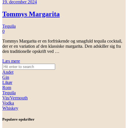
19. december 2024
Tommys Margarita
Tequila
0
Tommys Margarita er en forfriskende og smagfuld tequila cocktail,
der er en variation af den klassiske margarita. Den adskiller sig fra
den traditionelle opskrift ved …
Læs mere
Andet
Gin
Likør
Rom
Tequila
Vin/Vermouth
Vodka
Whiskey
Populære opskrifter