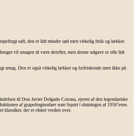
efrugt saft, den er lidt mindre sød men virkelig frisk og lækker.
ruger vil smagen tit være derefter, men denne udgave er ofte lidt
rugt smag. Den er også virkelig lækker og forfriskende men ikke på
findelsen til Don Javier Delgado Corona, ejeren af den legendariske
oduktionen af grapefrugtsodaer som Squirt i slutningen af 1950’erne.
t klassiker, der er elsket verden over.