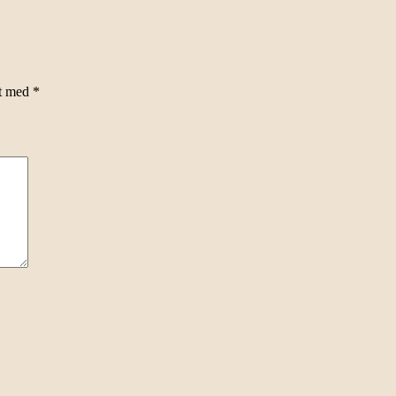
et med
*