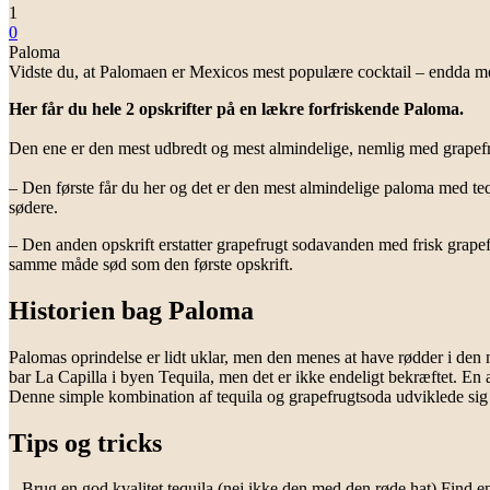
1
0
Paloma
Vidste du, at Palomaen er Mexicos mest populære cocktail – endda m
Her får du hele 2 opskrifter på en lækre forfriskende Paloma.
Den ene er den mest udbredt og mest almindelige, nemlig med grapefrug
– Den første får du her og det er den mest almindelige paloma med teq
sødere.
– Den anden opskrift erstatter grapefrugt sodavanden med frisk grapef
samme måde sød som den første opskrift.
Historien bag Paloma
Palomas oprindelse er lidt uklar, men den menes at have rødder i den 
bar La Capilla i byen Tequila, men det er ikke endeligt bekræftet. En
Denne simple kombination af tequila og grapefrugtsoda udviklede sig ove
Tips og tricks
– Brug en god kvalitet tequila (nej ikke den med den røde hat) Find