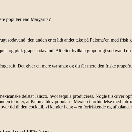
ere populær end Margarita?
t sodavand, den anden er et lidt andet take på Paloma’en med frisk grap
uila og pink grape sodavand. Alt efter hvilken grapefrugt sodavand du b
rugt saft. Det giver en mere tør smag og du får mere den friske grapef
mexicanske delstat Jalisco, hvor tequila produceres. Nogle tilskriver op
 anden teori er, at Paloma blev populær i Mexico i forbindelse med intr
r tid til den cocktail, vi kender i dag – en forfriskende og afbalancere
 en Tequila med 100% Agave.