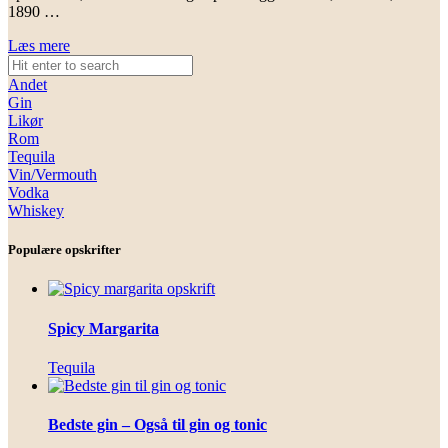
1890 …
Læs mere
Andet
Gin
Likør
Rom
Tequila
Vin/Vermouth
Vodka
Whiskey
Populære opskrifter
Spicy Margarita
Tequila
Bedste gin – Også til gin og tonic