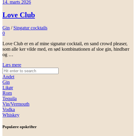
14. marts 2026
Love Club
Gin
/
Singatur cocktails
0
Love Club er en af mine signatur cocktail, en sand crowd pleaser,
som alle ker vilde med, en sød kombinationen af sloe gin, hindbær
og …
Læs mere
Andet
Gin
Likør
Rom
Tequila
Vin/Vermouth
Vodka
Whiskey
Populære opskrifter