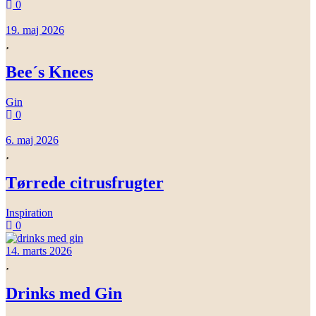
0
19. maj 2026
Bee´s Knees
Gin
0
6. maj 2026
Tørrede citrusfrugter
Inspiration
0
14. marts 2026
Drinks med Gin