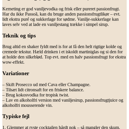
Kerneting er god vaniljevodka og frisk eller pureret passionfrugt.
Har du ikke Passoã, kan du bruge anden passionsfrugtlikør – evt.
lidt ekstra puré og sukkerlage for sødme. Vanilje-sukkerlage kan
laves selv ved at lade en vaniljestang trække i simpel sirup.
Teknik og tips
Brug altid en shaker fyldt med is for at få den helt rigtige kolde og
cremede tekstur. Hæld drinken i et iskoldt martiniglas og si den for
at holde den silkeblød. Top evt. med en halv passionsfrugt for ekstra
wow-effekt.
Variationer
– Skift Prosecco ud med Cava eller Champagne.
– Tilsæt lidt citronsaft for en friskere balance.
– Brug kokosvodka for tropisk twist.
– Lav en alkoholfri version med vaniljesirup, passionsfrugtjuice og
alkoholfri mousserende vin.
Typiske fejl
1. Glemmer at ryste cocktailen hårdt nok – så mangler den skum.