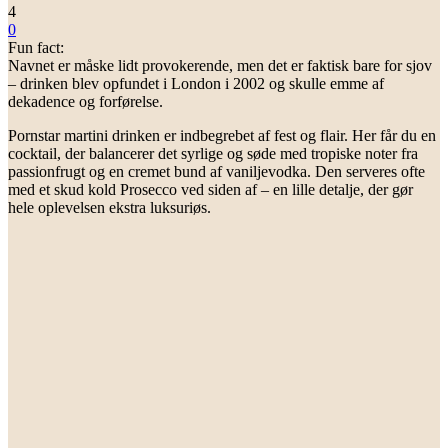
4
0
Fun fact:
Navnet er måske lidt provokerende, men det er faktisk bare for sjov
– drinken blev opfundet i London i 2002 og skulle emme af
dekadence og forførelse.
Pornstar martini drinken er indbegrebet af fest og flair. Her får du en
cocktail, der balancerer det syrlige og søde med tropiske noter fra
passionfrugt og en cremet bund af vaniljevodka. Den serveres ofte
med et skud kold Prosecco ved siden af – en lille detalje, der gør
hele oplevelsen ekstra luksuriøs.