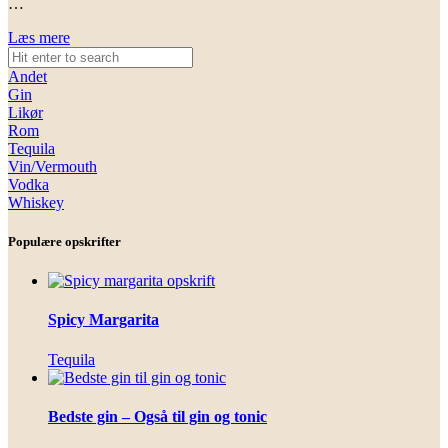
…
Læs mere
Andet
Gin
Likør
Rom
Tequila
Vin/Vermouth
Vodka
Whiskey
Populære opskrifter
Spicy Margarita
Tequila
Bedste gin – Også til gin og tonic