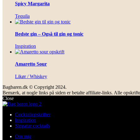
Spicy Margarita
Tequila
Bedste gin – Også til gin og tonic
Inspiration
Amaretto Sour
Likør / Whiskey
Bagbaren.dk © Copyright 2024.
Bemærk, at nogle links på siden er betalte affiliate-links. Alle opsk
Close
Cocktailopskrifter
Inspiration
Singatur cocktails
Om mig