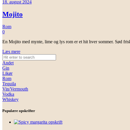
18. august 2024
Mojito
Rom
0
En Mojito med mynte, lime og lys rom er et hit hver sommer. Sød fri
Læs mere
Andet
Gin
Likør
Rom
Tequila
Vin/Vermouth
Vodka
Whiskey
Populære opskrifter