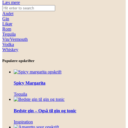
Læs mere
Andet
Gin
Likør
Rom
Tequila
Vin/Vermouth
Vodka
Whiskey
Populære opskrifter
Spicy Margarita
Tequila
Bedste gin – Også til gin og tonic
Inspiration