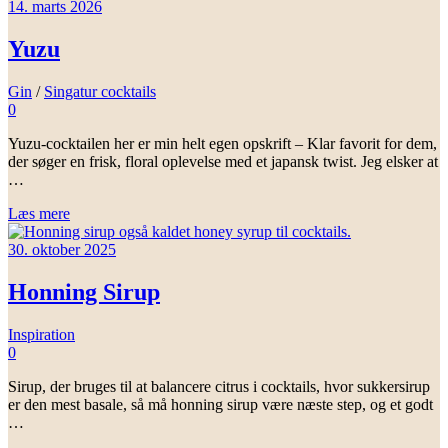
14. marts 2026
Yuzu
Gin
/
Singatur cocktails
0
Yuzu-cocktailen her er min helt egen opskrift – Klar favorit for dem,
der søger en frisk, floral oplevelse med et japansk twist. Jeg elsker at
…
Læs mere
30. oktober 2025
Honning Sirup
Inspiration
0
Sirup, der bruges til at balancere citrus i cocktails, hvor sukkersirup
er den mest basale, så må honning sirup være næste step, og et godt
…