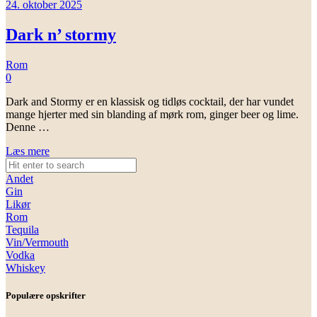
24. oktober 2025
Dark n’ stormy
Rom
0
Dark and Stormy er en klassisk og tidløs cocktail, der har vundet
mange hjerter med sin blanding af mørk rom, ginger beer og lime.
Denne …
Læs mere
Andet
Gin
Likør
Rom
Tequila
Vin/Vermouth
Vodka
Whiskey
Populære opskrifter