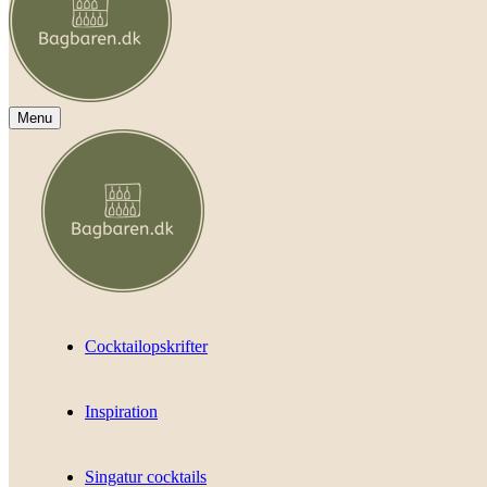
Menu
Cocktailopskrifter
Inspiration
Singatur cocktails