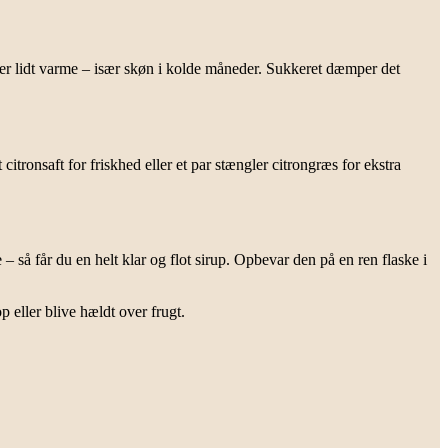
ver lidt varme – især skøn i kolde måneder. Sukkeret dæmper det
itronsaft for friskhed eller et par stængler citrongræs for ekstra
 så får du en helt klar og flot sirup. Opbevar den på en ren flaske i
p eller blive hældt over frugt.