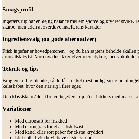
Smagsprofil
Ingefærsirup har en dejlig balance mellem sødme og krydret styrke. Du
skarpe, men uden at overdøve ingefærens karakter.
Ingrediensvalg (og gode alternativer)
Frisk ingefær er hovedpersonen – og du kan sagtens beholde skallen på, b
aromatisk twist. Muscovadosukker giver mere dybde, mens almindelig
Teknik og tips
Brug en kraftig blender, så du får trukket mest muligt smag ud af inge
køleskabet, hvor den står sig i flere uger.
Den klassiske måde at bruge ingefærsirup på er i drinks med masser af is
Variationer
Med citronsaft for friskhed
Med citrongræs for et asiatisk twist
Med kanel eller sort peber for ekstra krydderi
Lidt chili, hvis du vil have ekstra varme