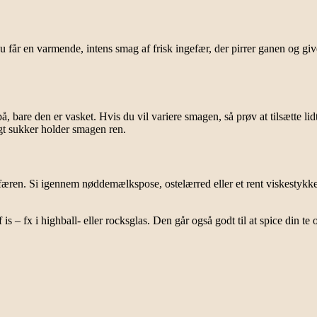
 får en varmende, intens smag af frisk ingefær, der pirrer ganen og gi
are den er vasket. Hvis du vil variere smagen, så prøv at tilsætte lidt c
t sukker holder smagen ren.
færen. Si igennem nøddemælkspose, ostelærred eller et rent viskestykke –
 – fx i highball- eller rocksglas. Den går også godt til at spice din te o