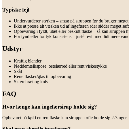
Typiske fejl
Undervurderer styrken – smag på siruppen før du bruger meget
Ikke at presse alt væsken ud af ingefæren (der sidder meget saft 
Opbevaring i fyldt, utæt eller beskidt flaske – så kan siruppen hu
For tynd eller for tyk konsistens – justér evt. med lidt mere van
Udstyr
Kraftig blender
Nøddemælkspose, ostelærred eller rent viskestykke
Skål
Rene flasker/glas til opbevaring
Skærebræt og kniv
FAQ
Hvor længe kan ingefærsirup holde sig?
Opbevaret på køl i en ren flaske kan siruppen ofte holde sig 2-3 uger 
Skal man skrælle ingefæren?