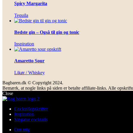
Spicy Margarita
Tequila
Bedste gin – Også til gin og tonic
Inspiration
Amaretto Sour
Likør / Whiskey
Bagbaren.dk © Copyright 2024.
Bemærk, at nogle links på siden er betalte affiliate-links. Alle opsk
Close
Cocktailopskrifter
Inspiration
Singatur cocktails
Om mig