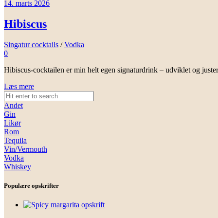
14. marts 2026
Hibiscus
Singatur cocktails
/
Vodka
0
Hibiscus-cocktailen er min helt egen signaturdrink – udviklet og just
Læs mere
Andet
Gin
Likør
Rom
Tequila
Vin/Vermouth
Vodka
Whiskey
Populære opskrifter