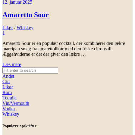
12. januar 2025
Amaretto Sour
Likør
/
Whiskey
1
Amaretto Sour er en populær cocktail, der kombinerer den lækre
marcipan smag fra amarettolikør med den friske citronsaft.
Æggehviderne er det der giver den lækre …
Læs mere
Andet
Gin
Likør
Rom
Tequila
Vin/Vermouth
Vodka
Whiskey
Populære opskrifter