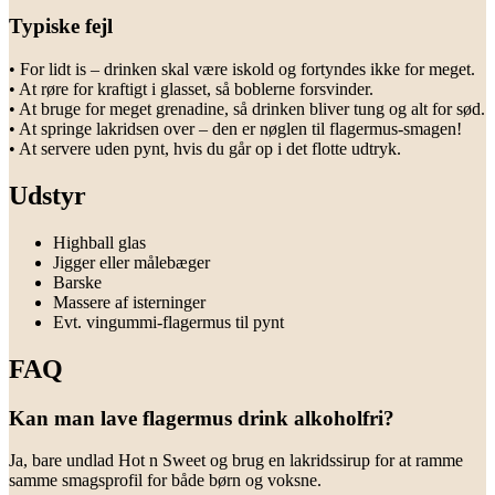
Typiske fejl
• For lidt is – drinken skal være iskold og fortyndes ikke for meget.
• At røre for kraftigt i glasset, så boblerne forsvinder.
• At bruge for meget grenadine, så drinken bliver tung og alt for sød.
• At springe lakridsen over – den er nøglen til flagermus-smagen!
• At servere uden pynt, hvis du går op i det flotte udtryk.
Udstyr
Highball glas
Jigger eller målebæger
Barske
Massere af isterninger
Evt. vingummi-flagermus til pynt
FAQ
Kan man lave flagermus drink alkoholfri?
Ja, bare undlad Hot n Sweet og brug en lakridssirup for at ramme
samme smagsprofil for både børn og voksne.