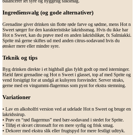
balancerer let syre og hyggelig sliksmag.
Ingrediensvalg (og gode alternativer)
Grenadine giver drinken sin flotte røde farve og sødme, mens Hot n
Sweet sørger for den karakteristiske lakridssmag. Hvis du ikke har
Hot n Sweet, kan du prøve med en anden lakridslikør, fx Salmiakki.
Sprite må gerne skiftes ud med anden citrus-sodavand hvis du
ønsker mere eller mindre syre.
Teknik og tips
Byg drinken direkte i et highball glas fyldt godt op med isterninger.
Hæld først grenadine og Hot n Sweet i glasset, top af med Sprite og
vend forsigtigt for at undgå at kulsyren forsvinder. Server straks,
gerne med en vingummi-flagermus som pynt for ekstra stemning.
Variationer
• Lav en alkoholfri version ved at udelade Hot n Sweet og bruge en
lakridssirup.
• Prøv en “rød flagermus” med bær-sodavand i stedet for Sprite.
• Tilføj et skvæt citronsaft for en mere syrlig og frisk smag.
• Dekorer med ekstra slik eller frugtspyd for mere festligt udtryk.