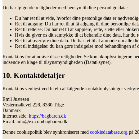
Du har følgende rettigheder med hensyn til dine personlige data:
Du har ret til at vide, hvorfor dine personlige data er nødvend
Ret til adgang: Du har ret til at få adgang til dine personlige dat
Ret til rettelse: Du har ret til at supplere, rette, slette eller blo
Hvis du giver os dit samtykke til at behandle dine data, har du ret
Ret til at overføre dine data: Du har ret til at anmode om alle 
Ret til indsigelse: du kan gøre indsigelse mod behandlingen af ​
Kontakt os for at udøve disse rettigheder. Se kontaktoplysningerne nede
indsende en klage til tilsynsmyndigheden (Datatilsynet).
10. Kontaktdetaljer
Kontakt os venligst ved hjælp af følgende kontaktoplysninger vedrør
Emil Justesen
Vestermøllevej 228, 8380 Trige
Danmark
Internet side:
https://bagbaren.dk
Email:
info@
ex.com
bagbaren.dk
Denne cookiepolitik blev synkroniseret med
cookiedatabase.org
på 28