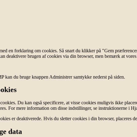
med en forklaring om cookies. Så snart du klikker på "Gem præferencer"
kan deaktivere brugen af ​​cookies via din browser, men bemærk at vore
AMP kan du bruge knappen Administrer samtykke nederst på siden.
ookies
e cookies. Du kan også specificere, at visse cookies muligvis ikke place
s. For mere information om disse indstillinger, se instruktionerne i Hjæ
kies er deaktiverede. Hvis du sletter cookies i din browser, placeres de
ige data