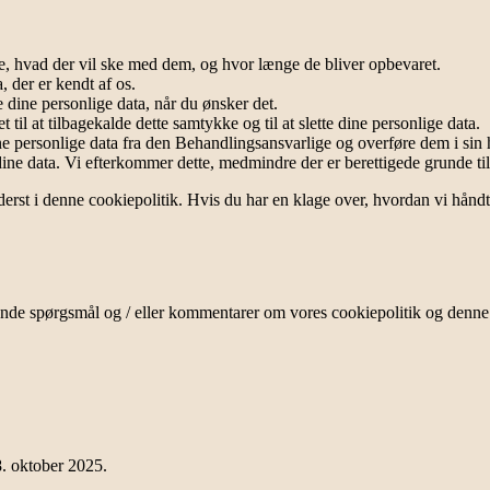
ige, hvad der vil ske med dem, og hvor længe de bliver opbevaret.
a, der er kendt af os.
kere dine personlige data, når du ønsker det.
 til at tilbagekalde dette samtykke og til at slette dine personlige data.
dine personlige data fra den Behandlingsansvarlige og overføre dem i sin
​dine data. Vi efterkommer dette, medmindre der er berettigede grunde ti
rst i denne cookiepolitik. Hvis du har en klage over, hvordan vi håndtere
ende spørgsmål og / eller kommentarer om vores cookiepolitik og denne
. oktober 2025.