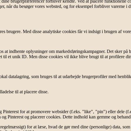
t dine brugerpræferencer forbliver kendte. Ved at placere funktionelle c
 når du besøger vores websted, og for eksempel forbliver varerne i din
s brugere. Med disse analytiske cookies får vi indsigt i brugen af ​​vores
 os at indhente oplysninger om markedsføringskampagner. Det sker på ba
til et unik ID. Men disse cookies vil ikke blive brugt til at profilere d
okal datalagring, som bruges til at udarbejde brugerprofiler med henblik
adelse til at placere disse.
 Pinterest for at promovere websider (f.eks. "like", "pin") eller dele 
m og Pinterest og placerer cookies. Dette indhold kan gemme og behandl
egelmæssigt) for at læse, hvad de gør med dine (personlige) data, som 