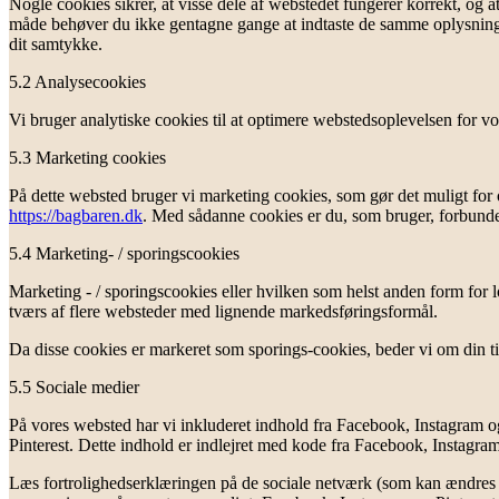
Nogle cookies sikrer, at visse dele af webstedet fungerer korrekt, og a
måde behøver du ikke gentagne gange at indtaste de samme oplysninger,
dit samtykke.
5.2 Analysecookies
Vi bruger analytiske cookies til at optimere webstedsoplevelsen for vore
5.3 Marketing cookies
På dette websted bruger vi marketing cookies, som gør det muligt for
https://bagbaren.dk
. Med sådanne cookies er du, som bruger, forbundet 
5.4 Marketing- / sporingscookies
Marketing - / sporingscookies eller hvilken som helst anden form for l
tværs af flere websteder med lignende markedsføringsformål.
Da disse cookies er markeret som sporings-cookies, beder vi om din till
5.5 Sociale medier
På vores websted har vi inkluderet indhold fra Facebook, Instagram og
Pinterest. Dette indhold er indlejret med kode fra Facebook, Instagra
Læs fortrolighedserklæringen på de sociale netværk (som kan ændres r