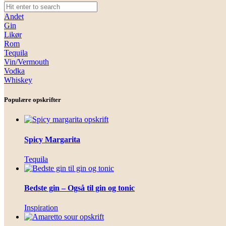
Andet
Gin
Likør
Rom
Tequila
Vin/Vermouth
Vodka
Whiskey
Populære opskrifter
Spicy Margarita
Tequila
Bedste gin – Også til gin og tonic
Inspiration